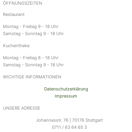
ÖFFNUNGSZEITEN
e
t
b
a
Restaurant
o
g
o
r
Montag - Freitag
9 - 18 Uhr
k
a
Samstag - Sonntag
9 - 18 Uhr
-
m
Kuchentheke
f
Montag - Freitag
8 - 18 Uhr
Samstag - Sonntag
9 - 18 Uhr
WICHTIGE INFORMATIONEN
Datenschutzerklärung
Impressum
UNSERE ADRESSE
Johannesstr. 76 | 70176 Stuttgart
0711 / 63 64 65 3