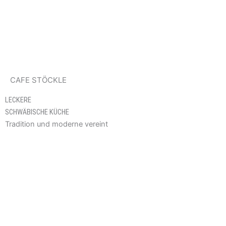
Zum
Inhalt
springen
CAFE STÖCKLE
LECKERE
T
SCHWÄBISCHE KÜCHE
K
Tradition und moderne vereint
V
A