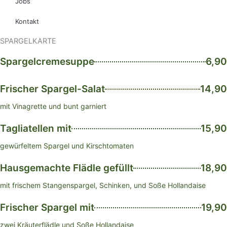
Jobs
Kontakt
SPARGELKARTE
Spargelcremesuppe
6,90
Frischer Spargel-Salat
14,90
mit Vinagrette und bunt garniert
Tagliatellen mit
15,90
gewürfeltem Spargel und Kirschtomaten
Hausgemachte Flädle gefüllt
18,90
mit frischem Stangenspargel, Schinken, und Soße Hollandaise
Frischer Spargel mit
19,90
zwei Kräuterflädle und Soße Hollandaise