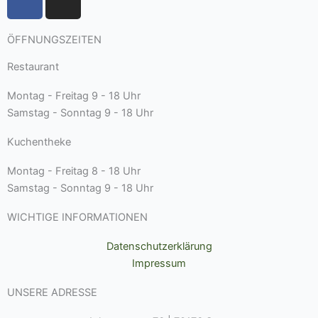
a
n
c
s
ÖFFNUNGSZEITEN
e
t
b
a
Restaurant
o
g
o
r
Montag - Freitag
9 - 18 Uhr
k
a
Samstag - Sonntag
9 - 18 Uhr
-
m
Kuchentheke
f
Montag - Freitag
8 - 18 Uhr
Samstag - Sonntag
9 - 18 Uhr
WICHTIGE INFORMATIONEN
Datenschutzerklärung
Impressum
UNSERE ADRESSE