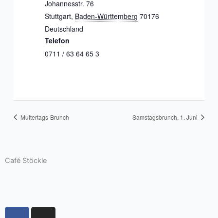
Johannesstr. 76
Stuttgart
,
Baden-Württemberg
70176
Deutschland
Telefon
0711 / 63 64 65 3
Muttertags-Brunch
Samstagsbrunch, 1. Juni
Café Stöckle
F
I